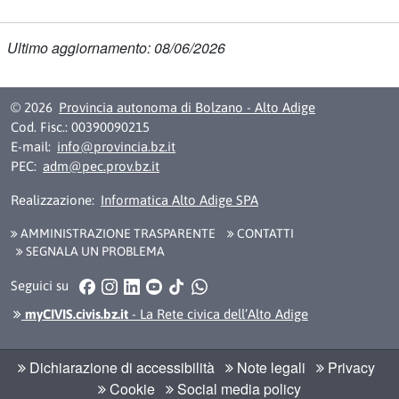
Ultimo aggiornamento: 08/06/2026
© 2026
Provincia autonoma di Bolzano - Alto Adige
Cod. Fisc.: 00390090215
E-mail:
info@provincia.bz.it
PEC:
adm@pec.prov.bz.it
Realizzazione:
Informatica Alto Adige SPA
AMMINISTRAZIONE TRASPARENTE
CONTATTI
SEGNALA UN PROBLEMA
Facebook
Instagram
LinkedIn
YouTube
TikTok
WhatsApp
Seguici su
myCIVIS.civis.bz.it
- La Rete civica dell’Alto Adige
Dichiarazione di accessibilità
Note legali
Privacy
Cookie
Social media policy