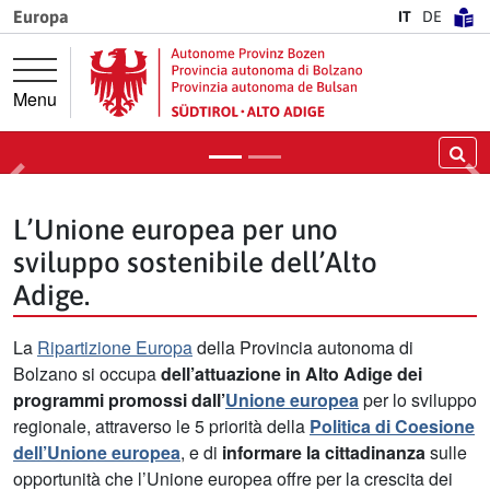
Vai direttamente alla navigazione principale
Vai al contenuto principale
Europa
IT
DE
L'Unione europea per l'Alto Adige
Vuoi saperne di più?
Menu
Scopri i finanziamenti
Ce
Precedente
Pr
L’Unione europea per uno
sviluppo sostenibile dell’Alto
Adige.
La
Ripartizione Europa
della Provincia autonoma di
Bolzano si occupa
dell’attuazione
in Alto Adige dei
programmi promossi dall’
Unione europea
per lo sviluppo
regionale, attraverso le 5 priorità della
Politica di Coesione
dell’Unione europea
, e di
informare la cittadinanza
sulle
opportunità che l’Unione europea offre per la crescita dei